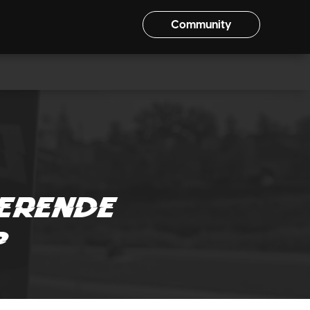
Community
?
rerende
?