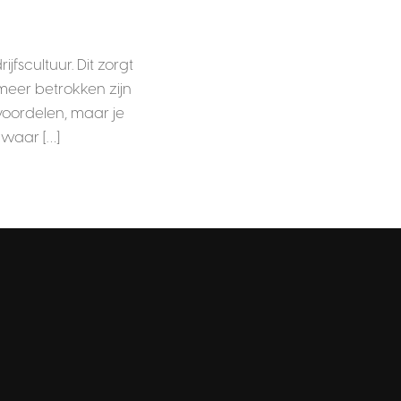
scultuur. Dit zorgt
meer betrokken zijn
 voordelen, maar je
s waar […]