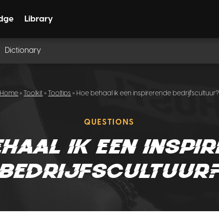
dge
Library
Dictionary
Home
»
Toolkit
»
Tooltips
» Hoe behaal ik een inspirerende bedrijfscultuur
QUESTIONS
haal ik een inspi
bedrijfscultuur