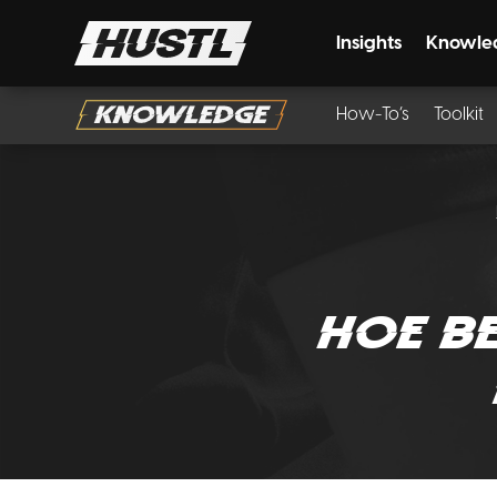
Insights
Knowle
How-To’s
Toolkit
Hoe be