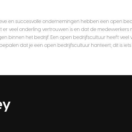
eve en succesvolle ondernemingen hebben een open bedrijf
at er veel onderling vertrouwen is en dat de medewerkers 
gen binnen het bedrijf. Een open bedrijfscultuur heeft veel
bepalen dat je een open bedrijfscultuur hanteert; dit is iet
ey