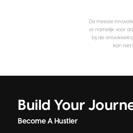
De meeste innovati
er namelijk voor d
bij de ontwikkelin
kan niet 
Build Your Journ
Become A Hustler