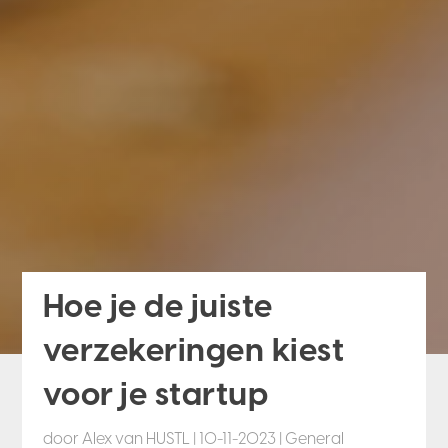
Hoe je de juiste
verzekeringen kiest
voor je startup
door
Alex van HUSTL
|
10-11-2023
|
General