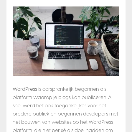
WordPress
is oorspronkelijk begonnen als
platform waarop je blogs kan publiceren. Al
snel werd het ook toegankelijker voor het
bredere publiek en begonnen developers met
het bouwen van websites op het WordPress
platform, die niet per sé als doel hadden om