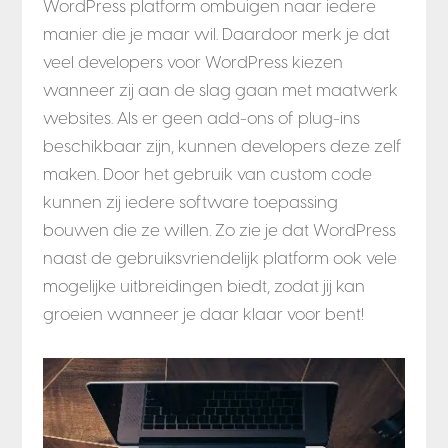
WordPress platform ombuigen naar iedere
manier die je maar wil. Daardoor merk je dat
veel developers voor WordPress kiezen
wanneer zij aan de slag gaan met maatwerk
websites. Als er geen add-ons of plug-ins
beschikbaar zijn, kunnen developers deze zelf
maken. Door het gebruik van custom code
kunnen zij iedere software toepassing
bouwen die ze willen. Zo zie je dat WordPress
naast de gebruiksvriendelijk platform ook vele
mogelijke uitbreidingen biedt, zodat jij kan
groeien wanneer je daar klaar voor bent!