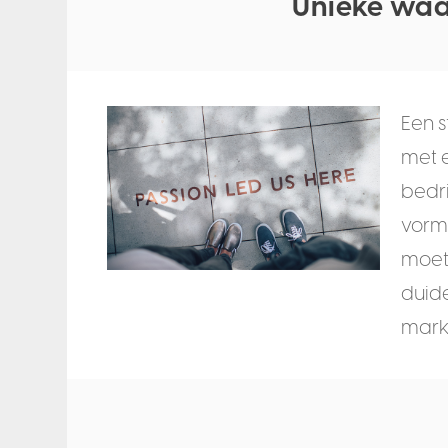
Unieke waa
Een s
met e
bedri
vorm
moet
duide
mark