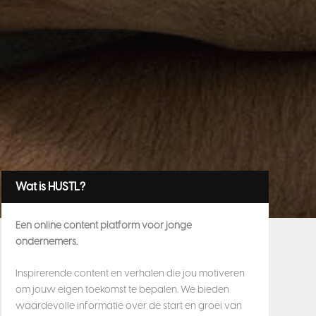
Wat is HUSTL?
Een online content platform voor jonge
ondernemers.
Inspirerende content en verhalen die jou motiveren
om jouw eigen toekomst te bepalen. We bieden
waardevolle informatie over de start en groei van