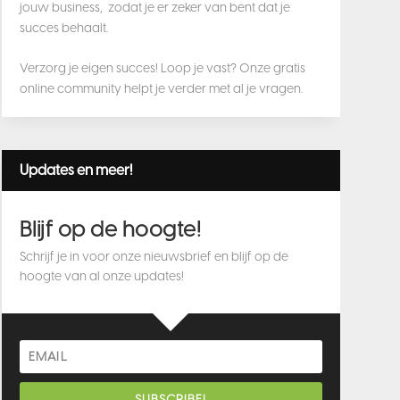
jouw business, zodat je er zeker van bent dat je
succes behaalt.
Verzorg je eigen succes! Loop je vast? Onze gratis
online community helpt je verder met al je vragen.
Updates en meer!
Blijf op de hoogte!
Schrijf je in voor onze nieuwsbrief en blijf op de
hoogte van al onze updates!
SUBSCRIBE!