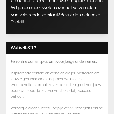
en deel dit project met zoveel mogelijk mensen.
Wil je nou meer weten over het verzamelen
van voldoende kapitaal? Bekijk dan ook onze
Toolkit
!
Wat is HUSTL?
Een online content platform voor jonge ondernemers.
Inspirerende content en verhalen die jou motiveren om
jouw eigen toekomst te bepalen. We bieden
waardevolle informatie over de start en groei van jouw
business, zodat je er zeker van bent dat je succes
behaalt.
Verzorg je eigen succes! Loop je vast? Onze gratis online