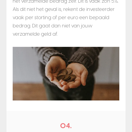
het verzamelde bedrag zelf. Dit is vaak zo’n 5%.
Als dit niet het geval is, rekent de investeerder
vaak per storting of per euro een bepaald
bedrag. Dit gaat dan niet van jouw
verzamelde geld af.
04.