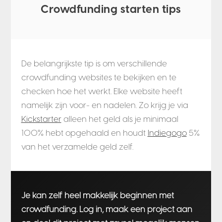
Crowdfunding starten tips
De belangrijkste tip is om verschillende
crowdfunding websites te bekijken en te
checken hoe het werkt. Elke website heeft
namelijk zijn voor- en nadelen. Zo krijg je via
Kickstarter
alleen het geld als je minimaal
100% hebt opgehaald en houdt
Indiegogo
5%
van het verzamelde geld zelf.
Je kan zelf heel makkelijk beginnen met
crowdfunding. Log in, maak een project aan