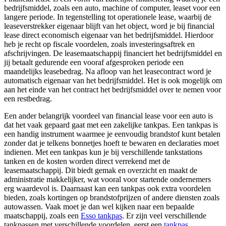
bedrijfsmiddel, zoals een auto, machine of computer, leaset voor een
langere periode. In tegenstelling tot operationele lease, waarbij de
leaseverstrekker eigenaar blijft van het object, word je bij financial
lease direct economisch eigenaar van het bedrijfsmiddel. Hierdoor
heb je recht op fiscale voordelen, zoals investeringsaftrek en
afschrijvingen. De leasemaatschappij financiert het bedrijfsmiddel en
jij betaalt gedurende een vooraf afgesproken periode een
maandelijks leasebedrag. Na afloop van het leasecontract word je
automatisch eigenaar van het bedrijfsmiddel. Het is ook mogelijk om
aan het einde van het contract het bedrijfsmiddel over te nemen voor
een restbedrag.
Een ander belangrijk voordeel van financial lease voor een auto is
dat het vaak gepaard gaat met een zakelijke tankpas. Een tankpas is
een handig instrument waarmee je eenvoudig brandstof kunt betalen
zonder dat je telkens bonnetjes hoeft te bewaren en declaraties moet
indienen. Met een tankpas kun je bij verschillende tankstations
tanken en de kosten worden direct verrekend met de
leasemaatschappij. Dit biedt gemak en overzicht en maakt de
administratie makkelijker, wat vooral voor startende ondernemers
erg waardevol is. Daarnaast kan een tankpas ook extra voordelen
bieden, zoals kortingen op brandstofprijzen of andere diensten zoals
autowassen. Vaak moet je dan wel kijken naar een bepaalde
maatschappij, zoals een
Esso tankpas
. Er zijn veel verschillende
tankpassen met verschillende voordelen, eerst een
tankpas