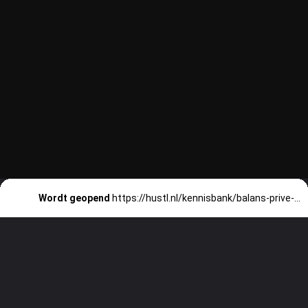
Wordt geopend
https://hustl.nl/kennisbank/balans-prive-en-zakelijk-financien/