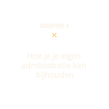
CHECKPOINT 4
Hoe je je eigen 
administratie kan 
bijhouden
Kies je ervoor om zelf je administratie te 
doen? Dat kan maar leer van te voren 
goed wat je moet doen en hoe dit moet 
doen.