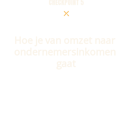
CHECKPOINT 5
Hoe je van omzet naar 
ondernemersinkomen 
gaat
Je hebt je eerste omzet gedraaid! Maar 
hoe ga je van omzet naar een stabiel 
inkomen voor jezelf en misschien wel 
anderen? Ook dit lees je in het 
Geldboek.