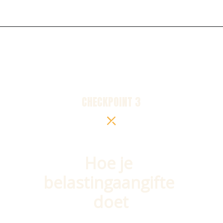
CHECKPOINT 3
Hoe je 
belastingaangifte 
doet