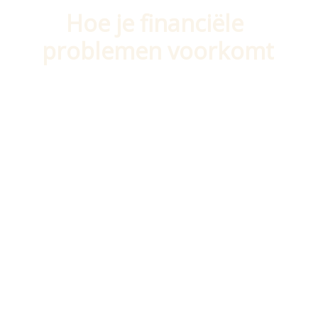
Hoe je financiële 
problemen voorkomt
Soms moet je om iets kunnen 
voorkomen ook weten wat je moet 
voorkomen. Leer daarom meer over 
gevaarlijke financiële situaties zodat je 
deze kan herkennen en dus kan 
voorkomen.