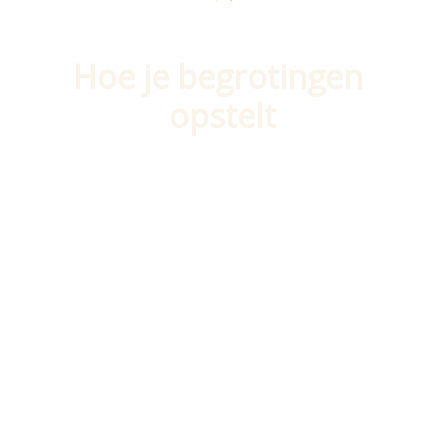
Hoe je begrotingen 
opstelt
Als je weet hoe je begrotingen opstelt 
kan je beter je financiële situatie in 
kaart brengen. Dus ga hier uitgebreid 
mee aan de slag zodat je er beter in 
wordt.