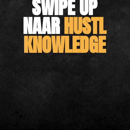
SWIPE UP 
NAAR
 HUSTL
KNOWLEDGE