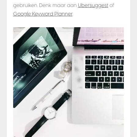
gebruiken. Denk maar aan
Ubersuggest
of
Google Keyword Planner
.