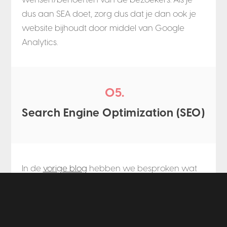
dus aan SEA doet, zorg dus dat je dan ook je
website bijhoudt door middel van Google
Analytics.
05.
Search Engine Optimization (SEO)
In de
vorige blog
hebben we besproken wat
SEO is en hoe je hierop kunt inspelen. Search
Engine Optimalization speelt in op de
keywords, meta-omschrijving, teksten en linkjes
van een bedrijf om een goede positie in