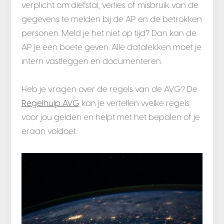
verplicht om diefstal, verlies of misbruik van de
gegevens te melden bij de AP en de betrokken
personen. Meld je het niet op tijd? Dan kan de
AP je een boete geven. Alle datalekken moet je
intern vastleggen en documenteren.
Heb je vragen over de regels van de AVG? De
Regelhulp AVG
kan je vertellen welke regels
voor jou gelden en helpt met het bepalen of je
eraan voldoet.