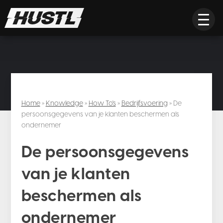
Home
»
Knowledge
»
How To's
»
Bedrijfsvoering
» De
persoonsgegevens van je klanten beschermen als
ondernemer
De persoonsgegevens
van je klanten
beschermen als
ondernemer