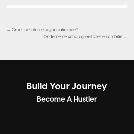
←
Groeit de interne organisatie mee?
Ondernemerschap groeifases en ambitie
→
Build Your Journey
Become A Hustler