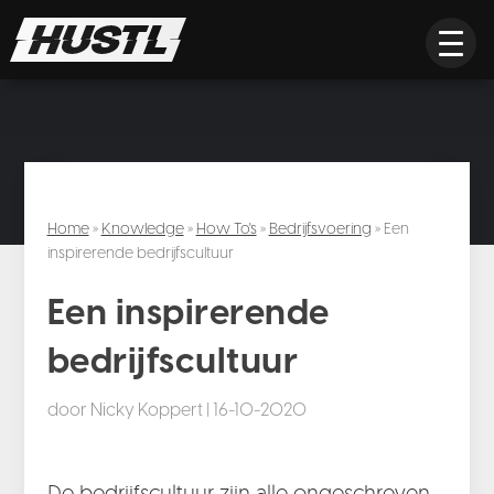
Home
»
Knowledge
»
How To's
»
Bedrijfsvoering
» Een
inspirerende bedrijfscultuur
Een inspirerende
bedrijfscultuur
door
Nicky Koppert
|
16-10-2020
De bedrijfscultuur zijn alle ongeschreven