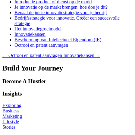
Introductie product of dienst op de markt
Je innovatie op de markt brengen, hoe doe je dit?
Bepaal de juiste innovatiestrategie voor je bedrijf
Bedrijfsstrategie voor innovatie. Creëer een succesvolle
strategie
Het innovatiegroeimodel
Innovatiekansen
Bescherming van Intellectueel Eigendom (IE)
Octrooi en patent aanvragen
←
Octrooi en patent aanvragen
Innovatiekansen
→
Build Your Journey
Become A Hustler
Insights
Exploring
Business
Marketing
Lifestyle
Stories