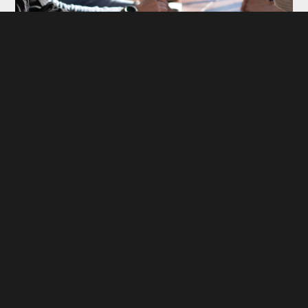
Een dochteronderneming oprichten: wat zijn de
voor- en nadelen?
In de wereld van ondernemen draait alles om kansen en
groei. Het oprichten van een dochteronderneming kan
een slimme zet zijn om je bedrijf uit te breiden en nieuwe
markten te verkennen. Maar zoals bij elke strategische
beslissing zijn er zowel voordelen als nadelen...