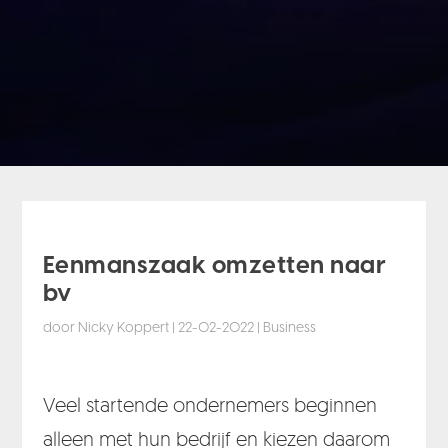
Eenmanszaak omzetten naar
bv
door
Nicky Koppert
|
22-02-2022
|
Business
Veel startende ondernemers beginnen
alleen met hun bedrijf en kiezen daarom