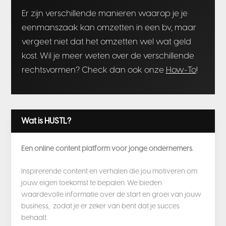
Er zijn verschillende manieren waarop je je
eenmanszaak kan omzetten in een bv, maar
vergeet niet dat het omzetten wel wat geld
kost. Wil je meer weten over de verschillende
rechtsvormen? Check dan ook onze
How-To
!
Wat is HUSTL?
Een online content platform voor jonge ondernemers.
Inspirerende content en verhalen die jou motiveren om
jouw eigen toekomst te bepalen. We bieden
waardevolle informatie over de start en groei van jouw
business, zodat je er zeker van bent dat je succes
behaalt.