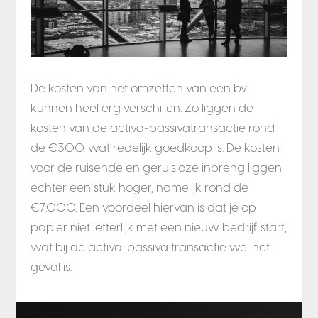
De kosten van het omzetten van een bv
kunnen heel erg verschillen. Zo liggen de
kosten van de activa-passivatransactie rond
de €300, wat redelijk goedkoop is. De kosten
voor de ruisende en geruisloze inbreng liggen
echter een stuk hoger, namelijk rond de
€7.000. Een voordeel hiervan is dat je op
papier niet letterlijk met een nieuw bedrijf start,
wat bij de activa-passiva transactie wel het
geval is.